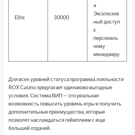
я
Эксклюзив
Elite
30000
ный доступ
к
персональ
ному
менеджеру
Для всех уровней статуса программа лояльности
ROX Casino предлагает одинаково выгодные
условия. Система ВИП — это реальная
возможность повысить уровень игры и получить
дополнительные преимущества, которые
позволят наслаждаться геймплеем с еще
большей отдачей.