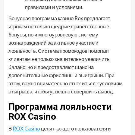
правилами и условиями.
Бонусная программа казино Rox предлагает
игрокам не только щедрые приветственные
бонусы, но и многоуровневую систему
вознаграждений за активное участие и
лояльность. Система промокодов помогает
клиентам не только значительно увеличить
баланс, но и предоставляют шанс на
дополнительные фриспины и выигрыши. При
этом, важно внимательно относиться к условиям
отыгрыша, чтобы успешно совершить вывод.
Программа лояльности
ROX Casino
В
ROX Casino
ценят каждого пользователя и