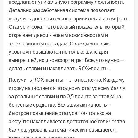
предлагают уникальную программу лояльности.
Детально разработанная система позволяет
получить дополнительные привилегии и комфорт.
Статус игрока — это важный показатель, который
открывает двери к новым возможностям и
эксклюзивным наградам. С каждым новым
уровнем повышаются не только шанс для
выигрышей, но и комфорт игры. Все, что нужно —
делать ставки и накапливать ROX-поинты.
Получить ROX-поинты — это несложно. Каждому
игроку начисляется по одному статусному баллу
за реальные ставки и по 0,5 поинта за ставки на
бонусные средства. Большая активность –
быстрое повышение статуса. Как только на
аккаунте накапливается достаточное количество
баллов, уровень автоматически повышается,
открывая новые привилегии.