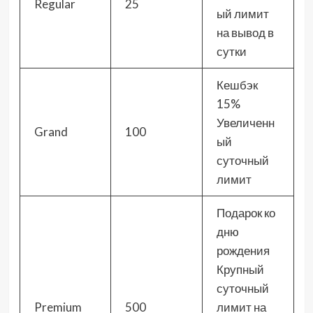
Regular
25
ый лимит
на вывод в
сутки
Кешбэк
15%
Увеличенн
Grand
100
ый
суточный
лимит
Подарок ко
дню
рождения
Крупный
суточный
Premium
500
лимит на