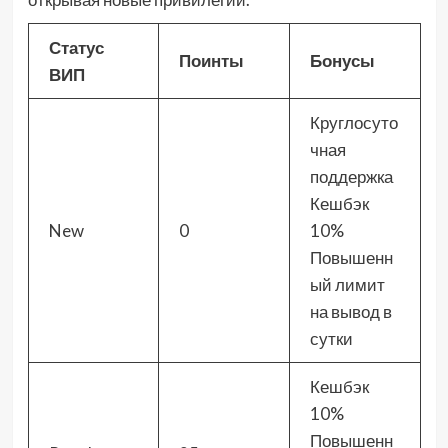
Статус
Поинты
Бонусы
ВИП
Круглосуто
чная
поддержка
Кешбэк
New
0
10%
Повышенн
ый лимит
на вывод в
сутки
Кешбэк
10%
Повышенн