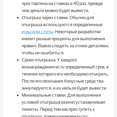
проставлена на ставках в 40 раз, прежде
чем деньги можно будет вывести.
Отыгрыш через ставки. Обычно для
отыгрыша используются определенные
игры или слоты
. Некоторые разработки
имеют разные проценты для выполнения
правил. Важно следить за этими деталями,
чтобы не ошибиться.
Сроки отыгрыша. У каждого
вознаграждения есть определенный срок, в
течение которого его необходимо отыграть.
После его окончания бонусные средства
аннулируются, и их нельзя будет вывести.
Минимальные ставки. Для выполнения
условий отыгрыша казино устанавливает
лимиты. Перед тем как приступить к
отыгрышу, важно ознакомиться с