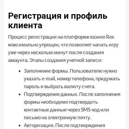
Регистрация и профиль
клиента
Процесс регистрации на платформе казино Rox
максимально упрощен, что позволяет начать игру
уже через несколько минут после создания
аккаунта. Этапы создания учетной записи:
Заполнение формы. Пользователю нужно
указать e-mail, номер телефона, придумать
пароль и выбрать валюту счета.
Подтверждение данных. После заполнения
формы необходимо подтвердить
контактные данные через SMS-код или
письмо на электронную почту.
Авторизация. После подтверждения