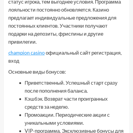
статус игрока, тем выгоднее условия. Программа
лояльности постоянно обновляется. Казино
предлагает индивидуальные предложения для
постоянных клиентов. Участники получают
подарки на депозиты, фриспины и другие
привилегии.
champion casino
официальный сайт регистрация,
вход
Основные виды бонусов:
Приветственный. Успешный старт сразу
после пополнения баланса.
Кэшбэк. Возврат части проигранных
средств за неделю.
Промоакции. Периодические акции с
уникальными условиями.
VIP-программа. Эксклюзивные бонусы для