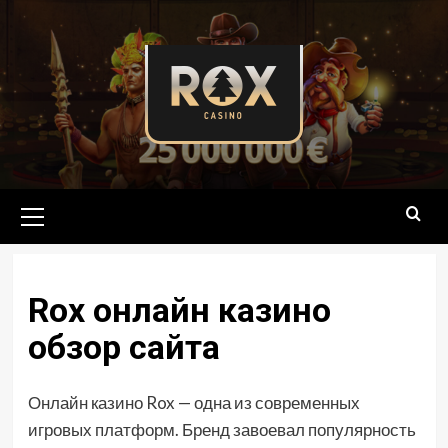
Перейти
к
содержимому
Основное
меню
Rox онлайн казино
обзор сайта
Онлайн казино Rox — одна из современных
игровых платформ. Бренд завоевал популярность