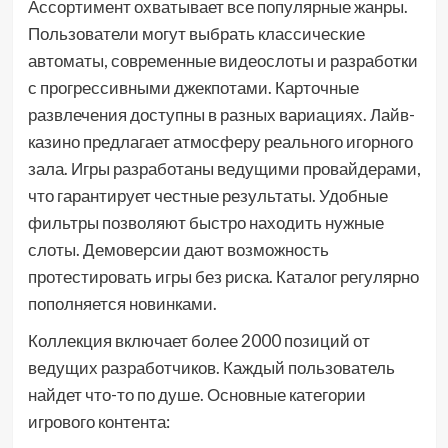
Ассортимент охватывает все популярные жанры.
Пользователи могут выбрать классические
автоматы, современные видеослоты и разработки
с прогрессивными джекпотами. Карточные
развлечения доступны в разных вариациях. Лайв-
казино предлагает атмосферу реального игорного
зала. Игры разработаны ведущими провайдерами,
что гарантирует честные результаты. Удобные
фильтры позволяют быстро находить нужные
слоты. Демоверсии дают возможность
протестировать игры без риска. Каталог регулярно
пополняется новинками.
Коллекция включает более 2000 позиций от
ведущих разработчиков. Каждый пользователь
найдет что-то по душе. Основные категории
игрового контента: