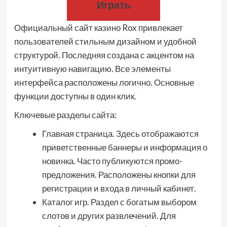
Играть
Официальный сайт казино Rox привлекает
пользователей стильным дизайном и удобной
структурой. Последняя создана с акцентом на
интуитивную навигацию. Все элементы
интерфейса расположены логично. Основные
функции доступны в один клик.
Ключевые разделы сайта:
Главная страница. Здесь отображаются
приветственные баннеры и информация о
новинка. Часто публикуются промо-
предложения. Расположены кнопки для
регистрации и входа в личный кабинет.
Каталог игр. Раздел с богатым выбором
слотов и других развлечений. Для